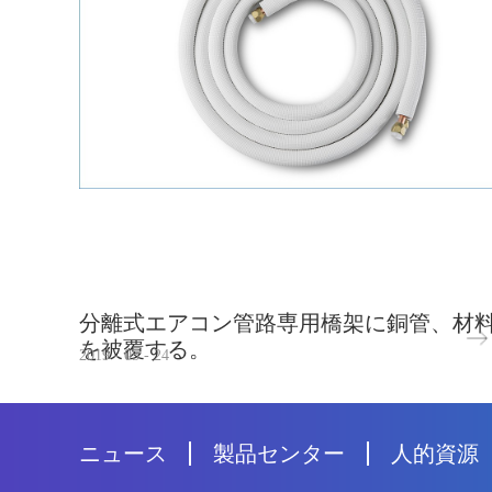
分離式エアコン管路専用橋架に銅管、材
を被覆する。
2019
-
05
-
24
ニュース
製品センター
人的資源