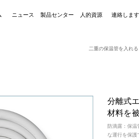
ム
ニュース
製品センター
人的資源
連絡しま
二重の保温管を入れる
分離式
材料を
防滴露：保温
な運行を保護