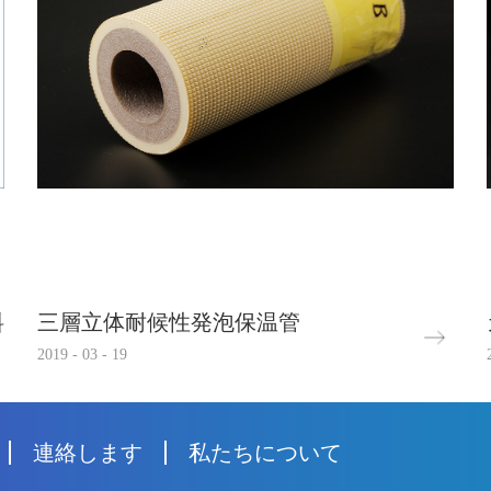
料
三層立体耐候性発泡保温管
2019
-
03
-
19
連絡します
私たちについて