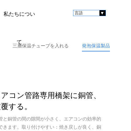
言語
す
私たちについ
て
三層保温チューブを入れる
発泡保温製品
エアコン管路専用橋架に銅管、
被覆する。
管と銅管の間の隙間が小さく、エアコンの効率的
できます。取り付けやすい：焼き戻しが良く、銅