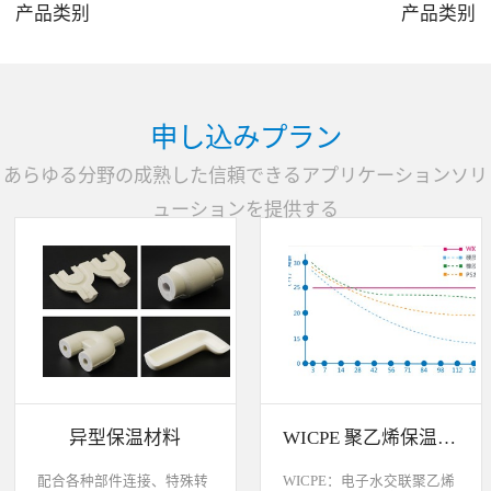
产品类别
产品类别
3
4
申し込みプラン
あらゆる分野の成熟した信頼できるアプリケーションソリ
ューションを提供する
异型保温材料
WICPE 聚乙烯保温材料各种特性比较说明
配合各种部件连接、特殊转
WICPE：电子水交联聚乙烯