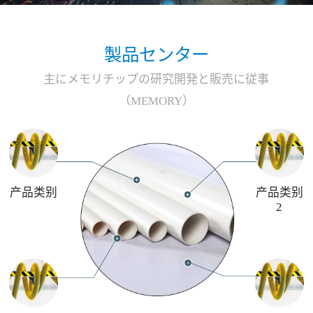
製品センター
主にメモリチップの研究開発と販売に従事
（MEMORY）
产品类别
产品类别
2