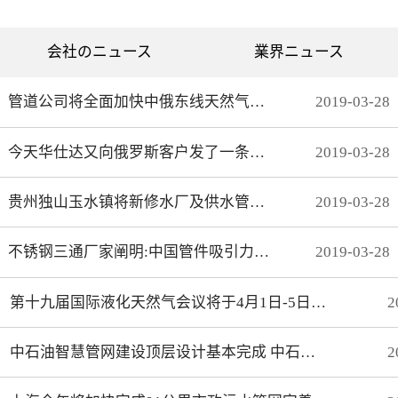
列表为现有成熟产品。常用
尺寸制作范围：外径：
10mm—90mm内径：实心—
会社のニュース
業界ニュース
50mm
管道公司将全面加快中俄东线天然气管道北段工程建设步伐
2019
-
03
-
28
今天华仕达又向俄罗斯客户发了一条保温管生产线
2019
-
03
-
28
贵州独山玉水镇将新修水厂及供水管网 解决饮水安全问题
2019
-
03
-
28
不锈钢三通厂家阐明:中国管件吸引力不仅是价格
2019
-
03
-
28
第十九届国际液化天然气会议将于4月1日-5日在上海召开
2
中石油智慧管网建设顶层设计基本完成 中石化智能化管道取得初步成效
2