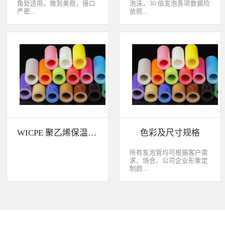
角处适用。做到美观，接口
泡沫，30 倍发泡各项数据均
严密...
依照...
，有效节省传统人工包材的
CNS 10487-A2165 标准测试
成本以下是部分产品及设计
WICPE 与其他发泡体吸水率
展示，欢迎咨询。
与保温效果比较 WICPE 的
防音性WICPE 的化学药品性
WICPE 聚乙烯保温材料特性介绍
色彩及尺寸规格
所有发泡管均可根据客户需
求、场合、公司企业形象定
制颜...
色。可以定制外层包塑、表
面压花、抗氧化、耐热
（80℃）、高耐热
（120℃）、阻燃性能、双
管。规格范围可咨询开发，