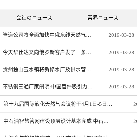
列表为现有成熟产品。常用
尺寸制作范围：外径：
10mm—90mm内径：实心—
会社のニュース
業界ニュース
50mm
管道公司将全面加快中俄东线天然气管道北段工程建设步伐
2019
-
03
-
28
今天华仕达又向俄罗斯客户发了一条保温管生产线
2019
-
03
-
28
贵州独山玉水镇将新修水厂及供水管网 解决饮水安全问题
2019
-
03
-
28
不锈钢三通厂家阐明:中国管件吸引力不仅是价格
2019
-
03
-
28
第十九届国际液化天然气会议将于4月1日-5日在上海召开
2
中石油智慧管网建设顶层设计基本完成 中石化智能化管道取得初步成效
2