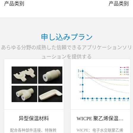
产品类别
产品类别
3
4
申し込みプラン
あらゆる分野の成熟した信頼できるアプリケーションソリ
ューションを提供する
异型保温材料
WICPE 聚乙烯保温材料各种特性比较说明
配合各种部件连接、特殊转
WICPE：电子水交联聚乙烯