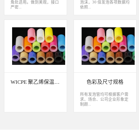
角处适用。做到美观，接口
泡沫，30 倍发泡各项数据均
严密...
依照...
，有效节省传统人工包材的
CNS 10487-A2165 标准测试
成本以下是部分产品及设计
WICPE 与其他发泡体吸水率
展示，欢迎咨询。
与保温效果比较 WICPE 的
防音性WICPE 的化学药品性
WICPE 聚乙烯保温材料特性介绍
色彩及尺寸规格
所有发泡管均可根据客户需
求、场合、公司企业形象定
制颜...
色。可以定制外层包塑、表
面压花、抗氧化、耐热
（80℃）、高耐热
（120℃）、阻燃性能、双
管。规格范围可咨询开发，