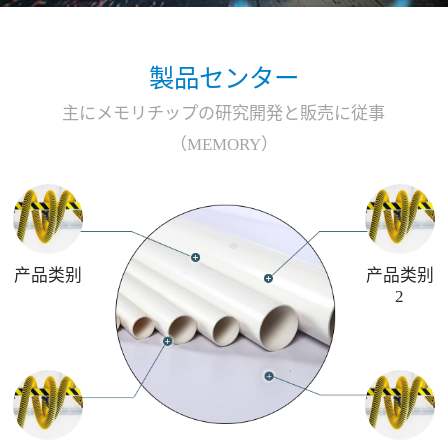
製品センター
主にメモリチップの研究開発と販売に従事
（MEMORY）
产品类别
产品类别
2