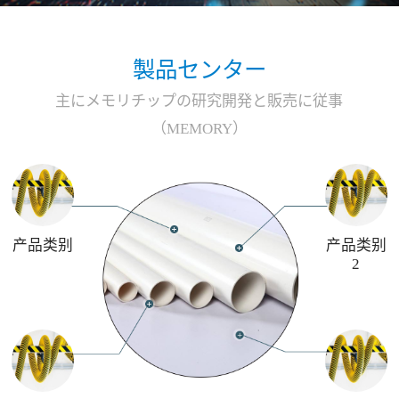
製品センター
主にメモリチップの研究開発と販売に従事
（MEMORY）
产品类别
产品类别
2