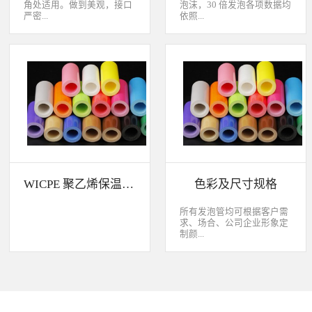
角处适用。做到美观，接口
泡沫，30 倍发泡各项数据均
严密...
依照...
，有效节省传统人工包材的
CNS 10487-A2165 标准测试
成本以下是部分产品及设计
WICPE 与其他发泡体吸水率
展示，欢迎咨询。
与保温效果比较 WICPE 的
防音性WICPE 的化学药品性
WICPE 聚乙烯保温材料特性介绍
色彩及尺寸规格
所有发泡管均可根据客户需
求、场合、公司企业形象定
制颜...
色。可以定制外层包塑、表
面压花、抗氧化、耐热
（80℃）、高耐热
（120℃）、阻燃性能、双
管。规格范围可咨询开发，