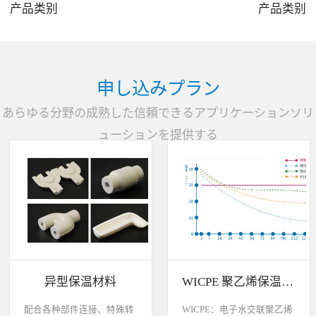
产品类别
产品类别
3
4
申し込みプラン
あらゆる分野の成熟した信頼できるアプリケーションソリ
ューションを提供する
异型保温材料
WICPE 聚乙烯保温材料各种特性比较说明
配合各种部件连接、特殊转
WICPE：电子水交联聚乙烯