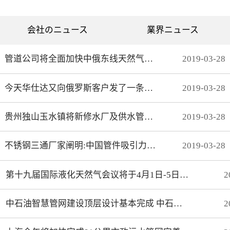
列表为现有成熟产品。常用
尺寸制作范围：外径：
10mm—90mm内径：实心—
会社のニュース
業界ニュース
50mm
管道公司将全面加快中俄东线天然气管道北段工程建设步伐
2019
-
03
-
28
今天华仕达又向俄罗斯客户发了一条保温管生产线
2019
-
03
-
28
贵州独山玉水镇将新修水厂及供水管网 解决饮水安全问题
2019
-
03
-
28
不锈钢三通厂家阐明:中国管件吸引力不仅是价格
2019
-
03
-
28
第十九届国际液化天然气会议将于4月1日-5日在上海召开
2
中石油智慧管网建设顶层设计基本完成 中石化智能化管道取得初步成效
2